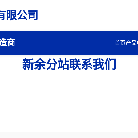
有限公司
造商
首页
产品
新余分站联系我们