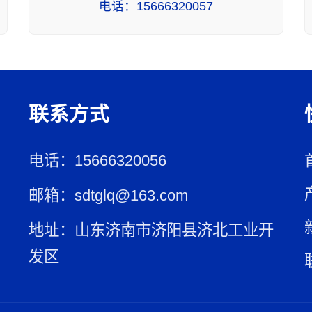
电话：15666320057
联系方式
电话：15666320056
邮箱：sdtglq@163.com
地址：山东济南市济阳县济北工业开
发区