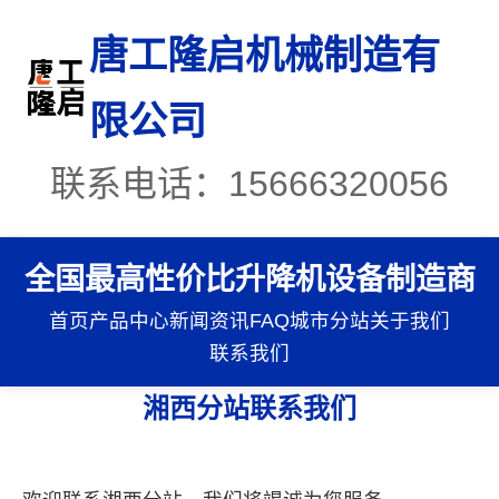
唐工隆启机械制造有
限公司
联系电话：15666320056
全国最高性价比升降机设备制造商
首页
产品中心
新闻资讯
FAQ
城市分站
关于我们
联系我们
湘西分站联系我们