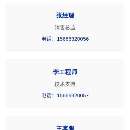
张经理
销售总监
电话：15666320056
李工程师
技术支持
电话：15666320057
王客服